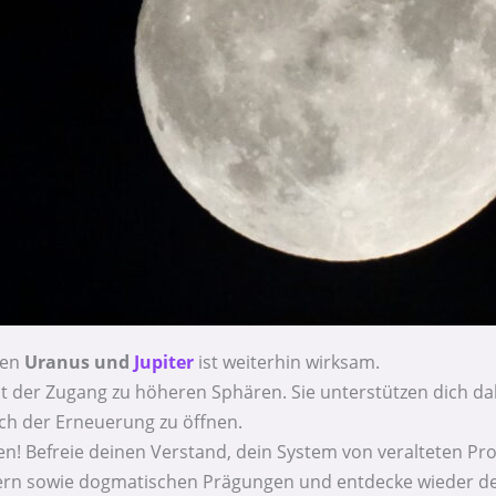
ten
Uranus und
Jupiter
ist weiterhin wirksam.
t der Zugang zu höheren Sphären. Sie unterstützen dich dabe
ch der Erneuerung zu öffnen.
en! Befreie deinen Verstand, dein System von veralteten
n sowie dogmatischen Prägungen und entdecke wieder deine