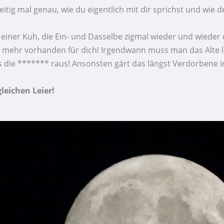
tig mal genau, wie du eigentlich mit dir sprichst und wie de
iner Kuh, die Ein- und Dasselbe zigmal wieder und wieder 
es mehr vorhanden für dich! Irgendwann muss man das Alte l
die ******* raus! Ansonsten gärt das längst Verdorbene in 
leichen Leier!