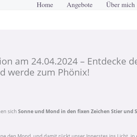
Home
Angebote
Über mich
on am 24.04.2024 – Entdecke de
nd werde zum Phönix!
hen sich
Sonne und Mond in den fixen Zeichen Stier und 
e den Mond, und damit rückt unser Innerstes ins Licht, in 