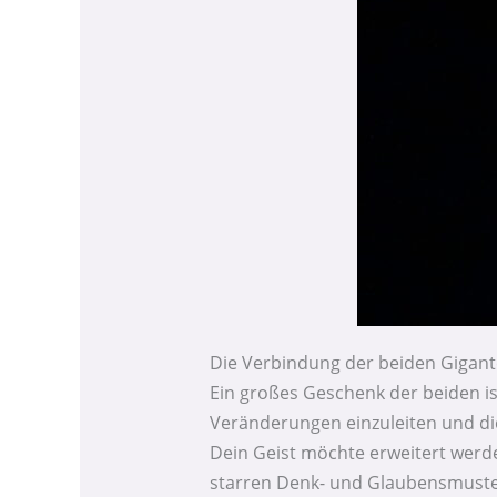
Die Verbindung der beiden Gigan
Ein großes Geschenk der beiden is
Veränderungen einzuleiten und di
Dein Geist möchte erweitert werd
starren Denk- und Glaubensmuster