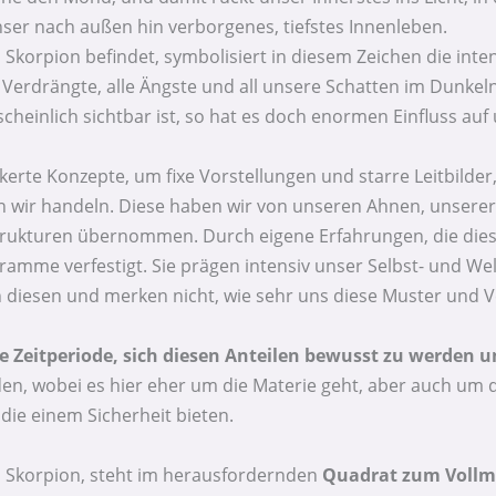
ser nach außen hin verborgenes, tiefstes Innenleben.
 Skorpion befindet, symbolisiert in diesem Zeichen die inte
s Verdrängte, alle Ängste und all unsere Schatten im Dunk
cheinlich sichtbar ist, so hat es doch enormen Einfluss auf
kerte Konzepte, um fixe Vorstellungen und starre Leitbilde
en wir handeln. Diese haben wir von unseren Ahnen, unsere
trukturen übernommen. Durch eigene Erfahrungen, die die
amme verfestigt. Sie prägen intensiv unser Selbst- und Wel
 diesen und merken nicht, wie sehr uns diese Muster und V
ge Zeitperiode, sich diesen Anteilen bewusst zu werden 
nden, wobei es hier eher um die Materie geht, aber auch um 
die einem Sicherheit bieten.
s Skorpion, steht im herausfordernden
Quadrat zum Voll