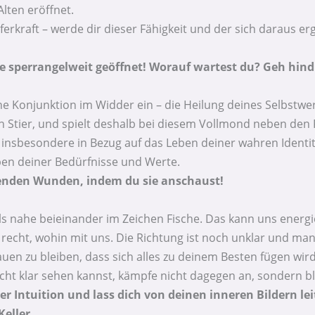
lten eröffnet.
ferkraft – werde dir dieser Fähigkeit und der sich daraus 
e sperrangelweit geöffnet! Worauf wartest du? Geh hind
e Konjunktion im Widder ein – die Heilung deines Selbstwert
n Stier, und spielt deshalb bei diesem Vollmond neben den P
 insbesondere in Bezug auf das Leben deiner wahren Identi
ben deiner Bedürfnisse und Werte.
enden Wunden, indem du sie anschaust!
s nahe beieinander im Zeichen Fische. Das kann uns energie
o recht, wohin mit uns. Die Richtung ist noch unklar und man 
auen zu bleiben, dass sich alles zu deinem Besten fügen wird
ht klar sehen kannst, kämpfe nicht dagegen an, sondern bli
 Intuition und lass dich von deinen inneren Bildern leit
eller.