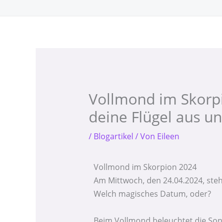
Zum
Inhalt
springen
Vollmond im Skorpi
deine Flügel aus u
/
Blogartikel
/ Von
Eileen
Vollmond im Skorpion 2024
Am Mittwoch, den 24.04.2024, ste
Welch magisches Datum, oder?
Beim Vollmond beleuchtet die Sonn