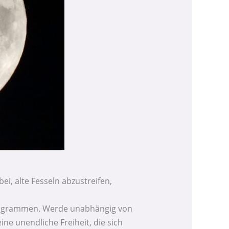
i, alte Fesseln abzustreifen,
 Programmen. Werde unabhängig von
 unendliche Freiheit, die sich