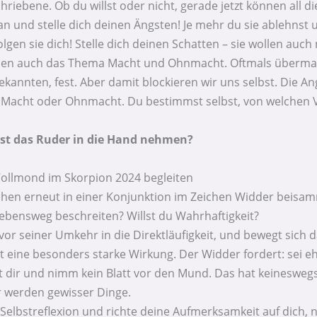
hriebene. Ob du willst oder nicht, gerade jetzt können al
n und stelle dich deinen Ängsten! Je mehr du sie ablehnst
en sie dich! Stelle dich deinen Schatten – sie wollen auch 
ichen auch das Thema Macht und Ohnmacht. Oftmals überma
annten, fest. Aber damit blockieren wir uns selbst. Die Angst
r Macht oder Ohnmacht. Du bestimmst selbst, von welchen
lbst das Ruder in die Hand nehmen?
Vollmond im Skorpion 2024 begleiten
hen erneut in einer Konjunktion im Zeichen Widder beisa
ebensweg beschreiten? Willst du Wahrhaftigkeit?
vor seiner Umkehr in die Direktläufigkeit, und bewegt sich
t eine besonders starke Wirkung. Der Widder fordert: sei ehr
 dir und nimm kein Blatt vor den Mund. Das hat keineswegs
 werden gewisser Dinge.
 Selbstreflexion und richte deine Aufmerksamkeit auf dich,