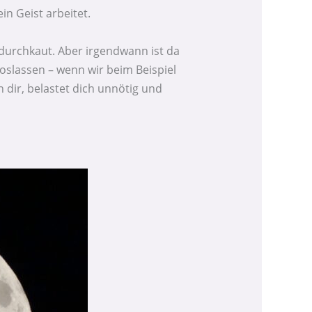
in Geist arbeitet.
durchkaut. Aber irgendwann ist da
oslassen – wenn wir beim Beispiel
dir, belastet dich unnötig und