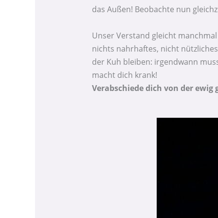
das Außen! Beobachte nun gleichzei
Unser Verstand gleicht manchmal e
nichts nahrhaftes, nicht nützlich
der Kuh bleiben: irgendwann muss 
macht dich krank!
Verabschiede dich von der ewig g