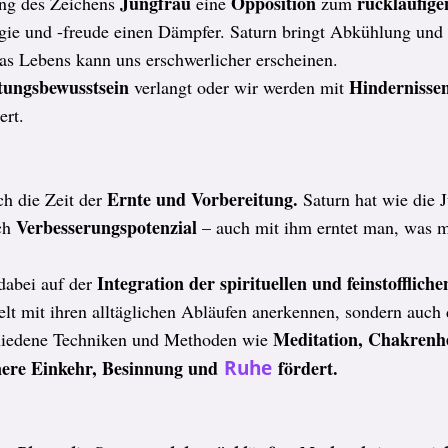
Jungfrau
Opposition
rückläufige
g des Zeichens
eine
zum
ie und -freude einen Dämpfer. Saturn bringt Abkühlung und
 das Lebens kann uns erschwerlicher erscheinen.
tungsbewusstsein
Hindernisse
verlangt oder wir werden mit
ert.
Ernte und Vorbereitung.
ch die Zeit der
Saturn hat wie die 
Verbesserungspotenzial
ch
– auch mit ihm erntet man, was m
Integration der spirituellen und feinstofflich
dabei auf der
elt mit ihren alltäglichen Abläufen anerkennen, sondern auch
Meditation, Chakrenhe
chiedene Techniken und Methoden wie
nnere Einkehr, Besinnung und
Ruhe
fördert.