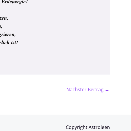
 Erdenergie!
tzen,
n,
grieren,
lich ist!
Nächster Beitrag
→
Copyright Astroleen