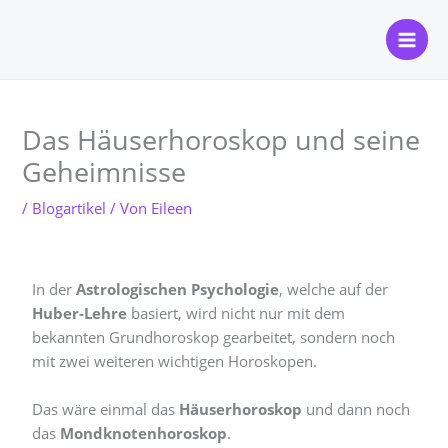
Zum
Mai
Inhalt
Men
springen
Das Häuserhoroskop und seine
Geheimnisse
/
Blogartikel
/ Von
Eileen
In der
Astrologischen Psychologie
, welche auf der
Huber-Lehre
basiert, wird nicht nur mit dem
bekannten Grundhoroskop gearbeitet, sondern noch
mit zwei weiteren wichtigen Horoskopen.
Das wäre einmal das
Häuserhoroskop
und dann noch
das
Mondknotenhoroskop
.